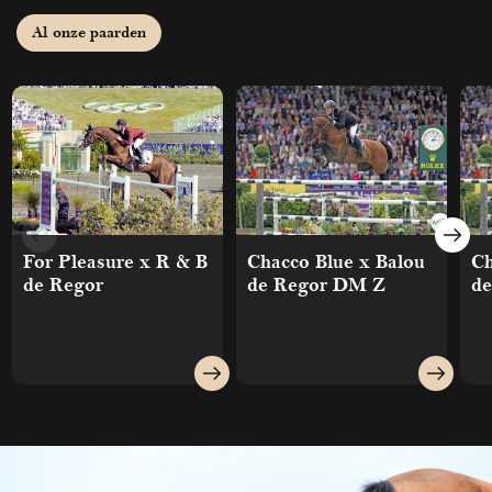
Al onze paarden
For Pleasure x R & B
Chacco Blue x Balou
Ch
de Regor
de Regor DM Z
d