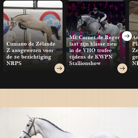
Mr. Cornet de Regor
An
Cumano de Zélande
laat zijn klasse zien
Pl
Z aangewezen voor
in de VHO trofee
Ze
de 3e bezichtiging
tijdens de KWPN
ge
NRPS
Stallionshow
NK