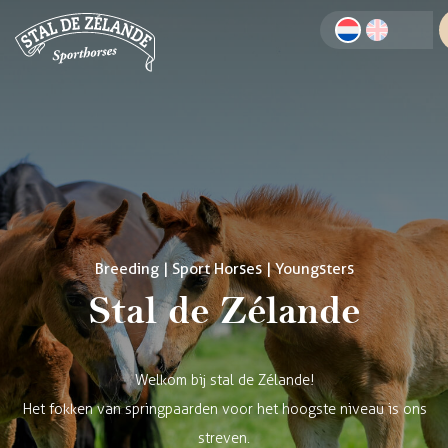
Breeding | Sport Horses | Youngsters
Stal de Zélande
Welkom bij stal de Zélande!
Het fokken van springpaarden voor het hoogste niveau is ons
streven.